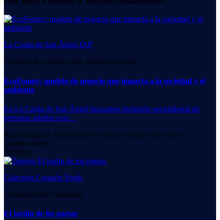
con apoyo técnico y recursos financieros.
La Casita de San Ángel IAP
Conciencia ecológica que transforma vidas
EcoFoamy: modelo de negocio que impacta a la sociedad y el
ambiente
En La Casita de San Ángel buscamos inclusión sociolaboral de
personas adultas con…
0
porcentaje de incremento en ventas al contar con foamy
biodegradable
30
Meta
Colectivo Corazón Verde
Construyendo ciudadanía
El jardín de los poetas