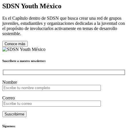
SDSN Youth
México
Es el Capítulo dentro de SDSN que busca crear una red de grupos
juveniles, estudiantiles y organizaciones dedicadas a la juventud con
el propósito de involucrarlos activamente en temas de desarrollo
sostenible.
Conoce más
Suscríbete a nuestro newsletter:
Please leave this field empty.
Nombre
Correo
Suscribirme
Síguenos: