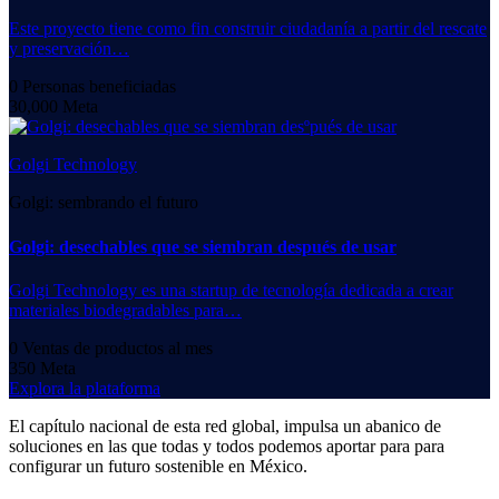
Este proyecto tiene como fin construir ciudadanía a partir del rescate
y preservación…
0
Personas beneficiadas
30,000
Meta
Golgi Technology
Golgi: sembrando el futuro
Golgi: desechables que se siembran después de usar
Golgi Technology es una startup de tecnología dedicada a crear
materiales biodegradables para…
0
Ventas de productos al mes
350
Meta
Explora la plataforma
El capítulo nacional de esta red global, impulsa un abanico de
soluciones en las que todas y todos podemos aportar para para
configurar un futuro sostenible en México.