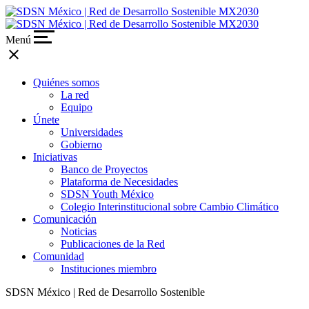
Menú
close
Quiénes somos
La red
Equipo
Únete
Universidades
Gobierno
Iniciativas
Banco de Proyectos
Plataforma de Necesidades
SDSN Youth México
Colegio Interinstitucional sobre Cambio Climático
Comunicación
Noticias
Publicaciones de la Red
Comunidad
Instituciones miembro
SDSN México | Red de Desarrollo Sostenible