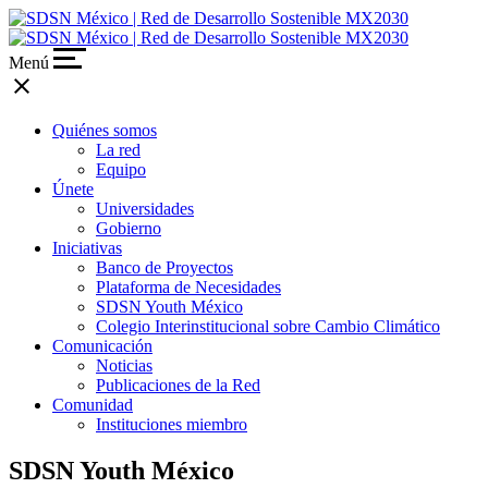
Menú
close
Quiénes somos
La red
Equipo
Únete
Universidades
Gobierno
Iniciativas
Banco de Proyectos
Plataforma de Necesidades
SDSN Youth México
Colegio Interinstitucional sobre Cambio Climático
Comunicación
Noticias
Publicaciones de la Red
Comunidad
Instituciones miembro
SDSN Youth
México