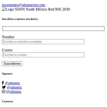
juventudes@sdsnmexico.mx
Suscríbete a nuestro newsletter:
Please leave this field empty.
Nombre
Correo
Suscribirme
Síguenos:
@sdsnmx
@sdsnmx
@sdsnmx
Contacto: