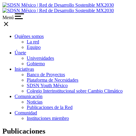
Menú
close
Quiénes somos
La red
Equipo
Únete
Universidades
Gobierno
Iniciativas
Banco de Proyectos
Plataforma de Necesidades
SDSN Youth México
Colegio Interinstitucional sobre Cambio Climático
Comunicación
Noticias
Publicaciones de la Red
Comunidad
Instituciones miembro
Publicaciones