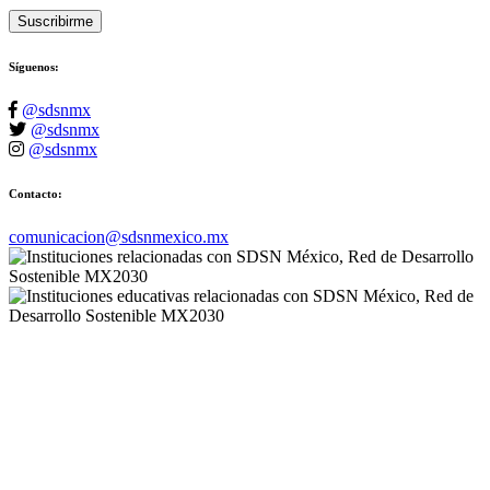
Suscribirme
Síguenos:
@sdsnmx
@sdsnmx
@sdsnmx
Contacto:
comunicacion@sdsnmexico.mx