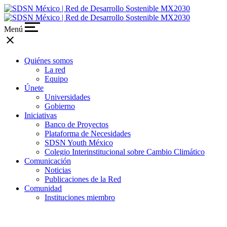
Menú
close
Quiénes somos
La red
Equipo
Únete
Universidades
Gobierno
Iniciativas
Banco de Proyectos
Plataforma de Necesidades
SDSN Youth México
Colegio Interinstitucional sobre Cambio Climático
Comunicación
Noticias
Publicaciones de la Red
Comunidad
Instituciones miembro