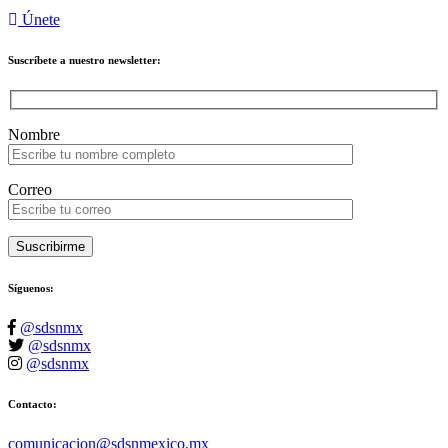
Únete
Suscríbete a nuestro newsletter:
Please leave this field empty.
Nombre
Correo
Suscribirme
Síguenos:
@sdsnmx
@sdsnmx
@sdsnmx
Contacto:
comunicacion@sdsnmexico.mx