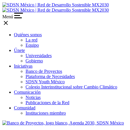
Menú
close
Quiénes somos
La red
Equipo
Únete
Universidades
Gobierno
Iniciativas
Banco de Proyectos
Plataforma de Necesidades
SDSN Youth México
Colegio Interinstitucional sobre Cambio Climático
Comunicación
Noticias
Publicaciones de la Red
Comunidad
Instituciones miembro