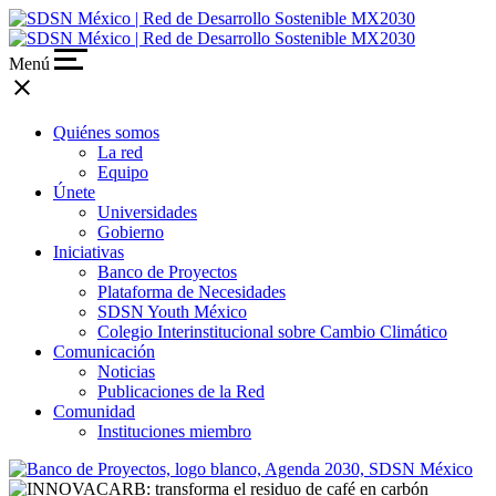
Menú
close
Quiénes somos
La red
Equipo
Únete
Universidades
Gobierno
Iniciativas
Banco de Proyectos
Plataforma de Necesidades
SDSN Youth México
Colegio Interinstitucional sobre Cambio Climático
Comunicación
Noticias
Publicaciones de la Red
Comunidad
Instituciones miembro