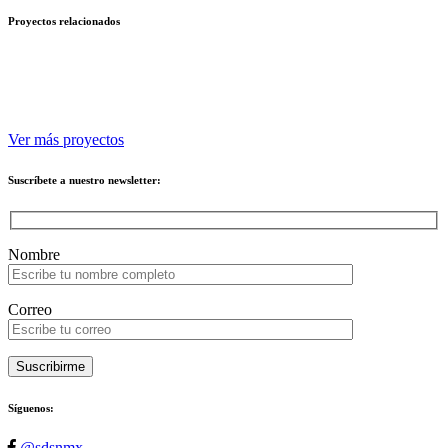
Proyectos relacionados
Ver más proyectos
Suscríbete a nuestro newsletter:
Please leave this field empty.
Nombre
Correo
Suscribirme
Síguenos:
@sdsnmx